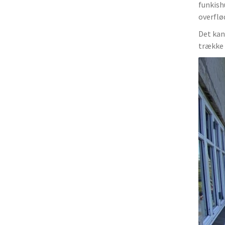
funkish
overflø
Det kan
trække 