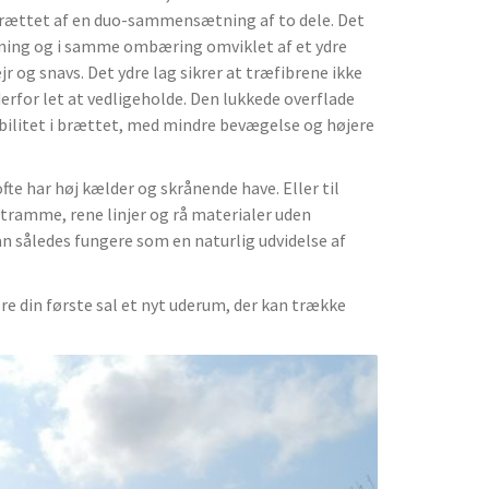
brættet af en duo-sammensætning af to dele. Det
ning og i samme ombæring omviklet af et ydre
r og snavs. Det ydre lag sikrer at træfibrene ikke
erfor let at vedligeholde. Den lukkede overflade
bilitet i brættet, med mindre bevægelse og højere
fte har høj kælder og skrånende have. Eller til
tramme, rene linjer og rå materialer uden
kan således fungere som en naturlig udvidelse af
øre din første sal et nyt uderum, der kan trække