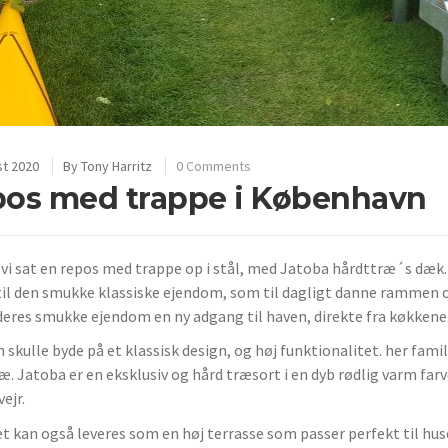
st 2020
By
Tony Harritz
0 Comments
os med trappe i København
 vi sat en repos med trappe op i stål, med Jatoba hårdttræ´s dæk. V
til den smukke klassiske ejendom, som til dagligt danne rammen o
 deres smukke ejendom en ny adgang til haven, direkte fra køkkene
 skulle byde på et klassisk design, og høj funktionalitet. her fami
æ. Jatoba er en eksklusiv og hård træsort i en dyb rødlig varm f
ejr.
t kan også leveres som en høj terrasse som passer perfekt til huse 