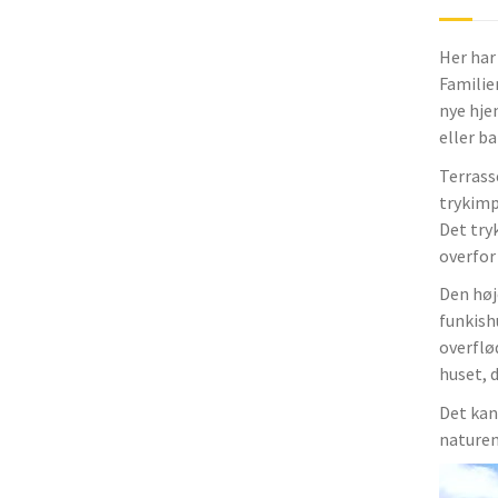
Her har
Familie
nye hje
eller ba
Terrass
trykimp
Det try
overfor 
Den høje
funkish
overflød
huset, 
Det kan
naturen