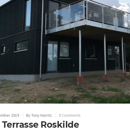
ember 2019
By
Tony Harritz
0 Comments
 Terrasse Roskilde