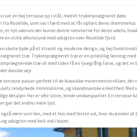
 vi sat en høj terrasse op i stål, med et trykimprægneret dæk.
n fra Roskilde, som var i færd med at får opført deres drømmehus
m, et nyt uderum der kunne danne rammerne for deres udeliv, hvad
re en stille aftenstund med udsigten over Roskilde fjord.
en skulle byde på et stramt og moderne design, og høj funktionalit
rægneret træ. Trykimprægneret træ er en prisbillig løsning med 
kimprægnerede træ vil med tiden få en lysegrålig farve, og det e
det danske vejr.
 terrasse passer perfekt til de klassiske murermestervillaer, der o
usets rendyrkede minimalisme, og skandinaviske enkelthed. Med s
ige detaljer. Her er ofte store, brede vinduespartier. En terrasse 
der gør det endnu mere lyst.
 også være som her, med et hus med første sal, hvor du ønsker at t
 og udsigten med helt ind i huset.