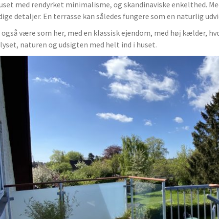
uset med rendyrket minimalisme, og skandinaviske enkelthed. Med
dige detaljer. En terrasse kan således fungere som en naturlig udvi
 også være som her, med en klassisk ejendom, med høj kælder, hvor
lyset, naturen og udsigten med helt ind i huset.