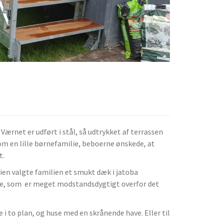
ærnet er udført i stål, så udtrykket af terrassen
m en lille børnefamilie, beboerne ønskede, at
t.
lien valgte familien et smukt dæk i jatoba
arve, som er meget modstandsdygtigt overfor det
i to plan, og huse med en skrånende have. Eller til