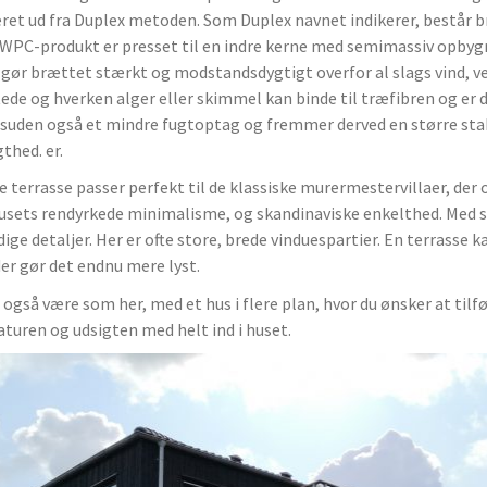
ret ud fra Duplex metoden. Som Duplex navnet indikerer, består 
WPC-produkt er presset til en indre kerne med semimassiv opbyg
r gør brættet stærkt og modstandsdygtigt overfor al slags vind, vej
tede og hverken alger eller skimmel kan binde til træfibren og er d
esuden også et mindre fugtoptag og fremmer derved en større sta
thed. er.
 terrasse passer perfekt til de klassiske murermestervillaer, der o
usets rendyrkede minimalisme, og skandinaviske enkelthed. Med s
ige detaljer. Her er ofte store, brede vinduespartier. En terrasse 
der gør det endnu mere lyst.
 også være som her, med et hus i flere plan, hvor du ønsker at tilf
aturen og udsigten med helt ind i huset.