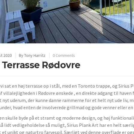
st 2020
By
Tony Harritz
0 Comments
 Terrasse Rødovre
 vi sat en høj terrasse op i stål, med en Toronto trappe, og Sirius
af villalejligheden i Rødovre ønskede , en direkte adgang til haven
t nyt uderum, der kunne danne rammerne for et helt nyt ude liv, m
under, hvad enten de involverede grillmad og gode venner eller en 
en skulle byde på et stramt og moderne design, og høj funktionali
så lidt vedligeholdelse så muligt, Sirius Plank Art har en helt særl
 et unikt og naturtro farvespil. Særligt ved denne overflade er ogs