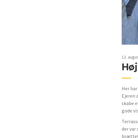
12. augu
Høj
Her har
Ejeren 
skabe e
gode st
Terrass
der var 
brættet