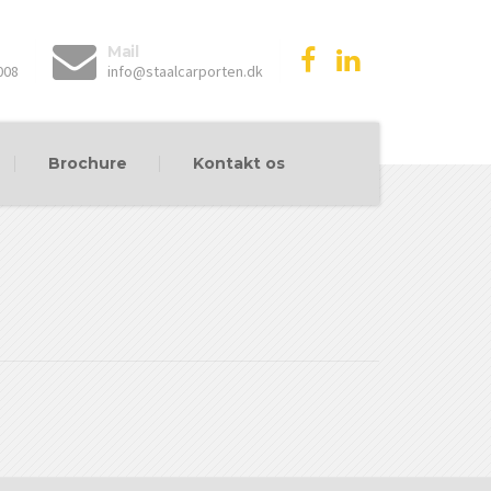
Mail
008
info@staalcarporten.dk
Brochure
Kontakt os