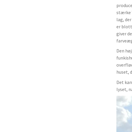
produce
stærke 
lag, de
er blot
giver d
farveæg
Den høje
funkish
overflød
huset, 
Det kan
lyset, n