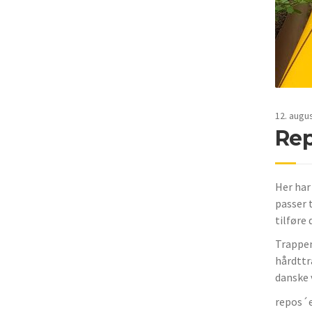
12. augu
Rep
Her har
passer 
tilføre
Trappen
hårdttr
danske v
repos´e