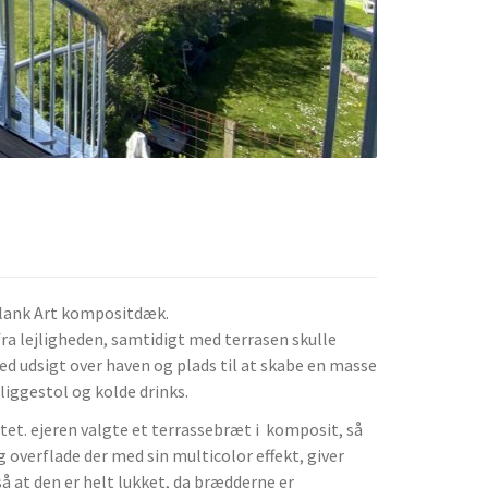
 Plank Art kompositdæk.
 fra lejligheden, samtidigt med terrasen skulle
ed udsigt over haven og plads til at skabe en masse
liggestol og kolde drinks.
tet. ejeren valgte et terrassebræt i komposit, så
ig overflade der med sin multicolor effekt, giver
å at den er helt lukket, da brædderne er