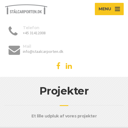
MENU
Telefon
+45 31412008
Mail
info@staalcarporten.dk
Projekter
Et lille udpluk af vores projekter