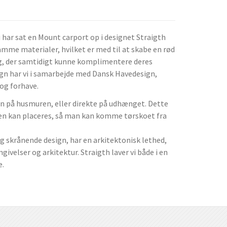
 vi har sat en Mount carport op i designet Straigth
mme materialer, hvilket er med til at skabe en rød
ng, der samtidigt kunne komplimentere deres
gn har vi i samarbejde med Dansk Havedesign,
og forhave.
en på husmuren, eller direkte på udhænget. Dette
den kan placeres, så man kan komme tørskoet fra
g skrånende design, har en arkitektonisk lethed,
mgivelser og arkitektur. Straigth laver vi både i en
e.