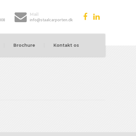
Mail
008
info@staalcarporten.dk
Brochure
Kontakt os