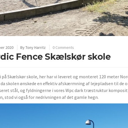
ber 2020
By
Tony Harritz
0 Comments
dic Fence Skælskør skole
vi på Skælskør skole, her har vi leveret og monteret 120 meter Nord
 da skolen ønskede en effektiv afskærmning af lejepladsen til de o
seret stål, og fyldningerne i vores Wpc dark træstruktur komposit
n, stod vi også for nedrivningen af det gamle hegn.