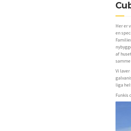
Cub
Her er v
en spec
Familie
nybygge
af huse
samme w
Vi lave
galvani
liga hel
Funkis c