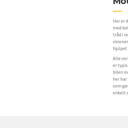
Mou
Her er d
med bek
tråd i 
visione
hjulpet
Alle vo
er typi
bilen in
her har
som gør 
enkelt 