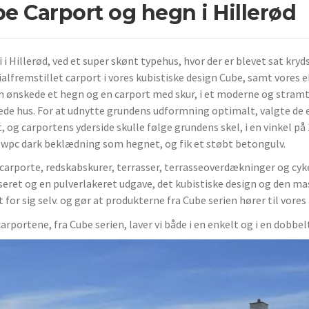
e Carport og hegn i Hillerød
i i Hillerød, ved et super skønt typehus, hvor der er blevet sat kryd
ialfremstillet carport i vores kubistiske design Cube, samt vores e
n ønskede et hegn og en carport med skur, i et moderne og stram
de hus. For at udnytte grundens udformning optimalt, valgte de 
t, og carportens yderside skulle følge grundens skel, i en vinkel p
pc dark beklædning som hegnet, og fik et støbt betongulv.
r carporte, redskabskurer, terrasser, terrasseoverdækninger og cyke
seret og en pulverlakeret udgave, det kubistiske design og den mas
t for sig selv. og gør at produkterne fra Cube serien hører til vor
arportene, fra Cube serien, laver vi både i en enkelt og i en dobbe