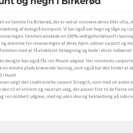
nt og hegn i Birkerød
et en familie fra Birkerød, der er ved at renovere deres 60ér villa,
lædning af koksgrå komposit. Vi har også sat hegn og låge op i sa
renoveringen. familien ønskede en 100% vedligeholdelsesfri løsni
r og drømme for renoveringen af deres hjem. udover carport og he
 familien med at få etableret belægning og bede i deres indkørsel 
res designs kan også fås i en Mount udgave. Her monteres carport
sk en mindre plads krævende løsning, som også har den fordel at 
d i huset
 man valgt den traditionelle carport Straigth, som med sit enkle o
den til et stilrent og neutralt valg, der passer flot til de fleste o
og i en dobbelt udgave, med og uden skur.og beklædning på sidern