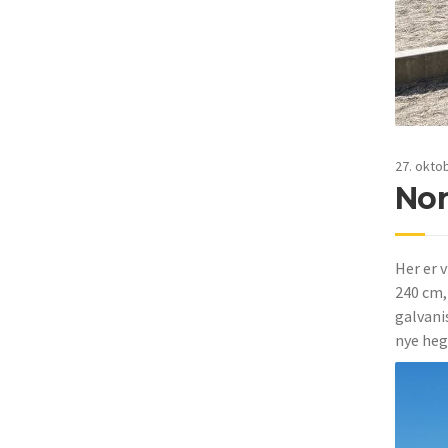
27. okto
Nor
Her er 
240 cm,
galvani
nye heg