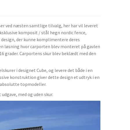
ser ved næsten samtlige tilvalg, her har vil leveret
ksklusive komposit / stål hegn nordic fence,
t design, der kunne komplimentere deres
en løsning hvor carporten blev monteret på gavlen
å 16 grader. Carportens skur blev beklædt med den
lskurer i designet Cube, og levere det både i en
sive konstruktion giver dette design et udtryk i en
es absolutte topmodeller.
lt udgave, med og uden skur.