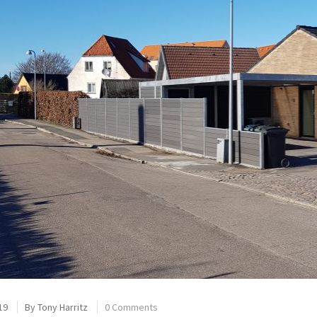
19
By
Tony Harritz
0 Comments